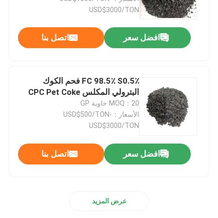
USD$3000/TON
جولة في المعمل
افضل سعر
اتصل بنا
مراقبة الجودة
FC 98.5٪ S0.5٪ فحم الكوك
اتصل بنا
البترولي المكلس CPC Pet Coke
MOQ：20 حاوية GP
الأسعار：USD$500/TON-
أخبار
USD$3000/TON
حالات
افضل سعر
اتصل بنا
المواد الخام الجرافيت
عرض المزيد
فليك الجرافيت الطبيعي