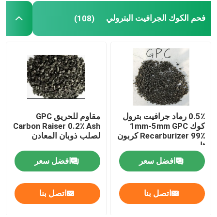
فحم الكوك الجرافيت البترولي
(108)
0.5٪ رماد جرافيت بترول
مقاوم للحريق GPC
كوك 1mm-5mm GPC
Carbon Raiser 0.2٪ Ash
Recarburizer 99٪ كربون
لصلب ذوبان المعادن
ثابت
افضل سعر
افضل سعر
اتصل بنا
اتصل بنا