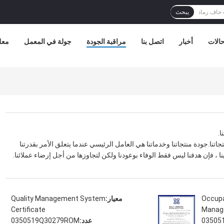
يبحث
الات
أخبار
اتصل بنا
مراقبة الجودة
جولة في المعمل
معل
ا.
ا عن جودة منتجاتنا.جودة منتجاتنا وخدماتنا هي العامل الرئيسي عندما يتعلق الأمر بقدرتنا
 ، فإن هدفنا ليس فقط الوفاء بوعودنا ولكن لتجاوزها من أجل إرضاء عملائنا.
Occupa
معيار:
Quality Management System
Certificate
Manage
03505
عدد:
0350519Q30279ROM