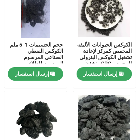
الكوكس الحيوانات الأليفة
حجم الجسيمات 1-5 ملم
المحمص كمركز لإعادة
الكوكس النفطي
تشغيل الكوكس البترولي
الصناعي المرسوم
المحمص CPC منخفض
المرسوم للطلاء
الكبريت
إرسال استفسار
إرسال استفسار
مسكن
منتجات
معلومات عنا