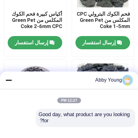
فحم الكوك البترولي CPC
أكياس كبيرة فحم الكوك
جولة في المعمل
المكلس من Green Pet
المكلس من Green Pet
Coke 2-6mm CPC
Coke 1-5mm
مراقبة الجودة
إرسال استفسار
إرسال استفسار
اتصل بنا
أخبار
Abby Young
حالات
12:27 PM
Good day, what product are you looking 
المواد الخام الجرافيت
for?
البتروكيماويات المكلسة
فحم الكوك البترولي
فحم الكوك
المكلس منخفض الكبريت
البتروكيماويات منتج
كربون ثابت 98.5٪
فليك الجرافيت الطبيعي