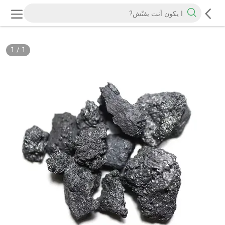
1
/
1