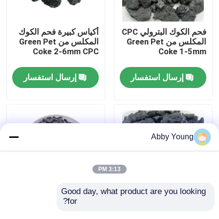
جولة في المعمل
فحم الكوك البترولي CPC
أكياس كبيرة فحم الكوك
المكلس من Green Pet
المكلس من Green Pet
Coke 2-6mm CPC
Coke 1-5mm
مراقبة الجودة
إرسال استفسار
إرسال استفسار
اتصل بنا
أخبار
Abby Young
حالات
3:13 PM
المواد الخام الجرافيت
Good day, what product are you looking 
for?
البتروكيماويات المكلسة
فحم الكوك البترولي
فحم الكوك
المكلس منخفض الكبريت
فليك الجرافيت الطبيعي