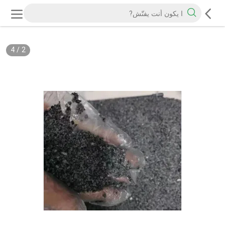
4
/
2