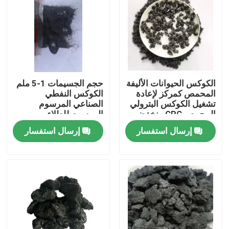
الكوكس الحيوانات الأليفة
حجم الجسيمات 1-5 ملم
المحمص كمركز لإعادة
الكوكس النفطي
تشغيل الكوكس البترولي
الصناعي المرسوم
المحمص CPC منخفض
المرسوم للطلاء
الكبريت
إرسال استفسار
إرسال استفسار
مسكن
منتجات
معلومات عنا