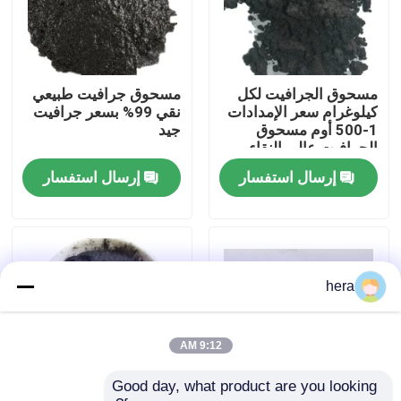
جولة في المعمل
مسحوق الجرافيت لكل
مسحوق جرافيت طبيعي
مراقبة الجودة
كيلوغرام سعر الإمدادات
نقي 99% بسعر جرافيت
1-500 أوم مسحوق
جيد
الجرافيت عالي النقاء
اتصل بنا
إرسال استفسار
إرسال استفسار
أخبار
حالات
hera
المواد الخام الجرافيت
9:12 AM
Good day, what product are you looking 
فليك الجرافيت الطبيعي