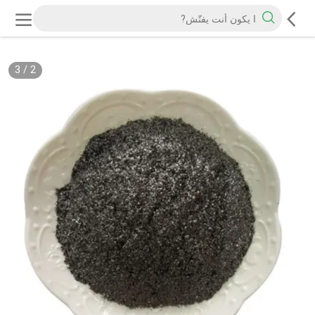
3
/
2