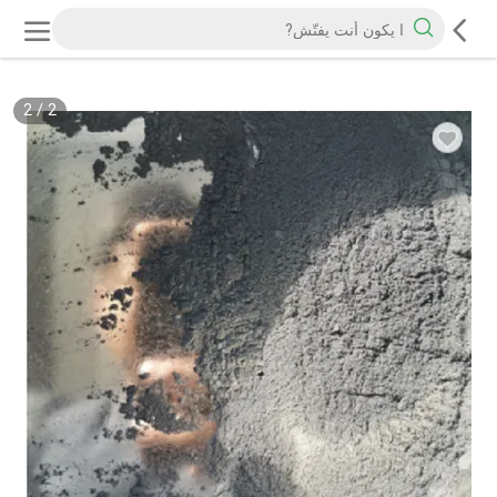
2
/
2