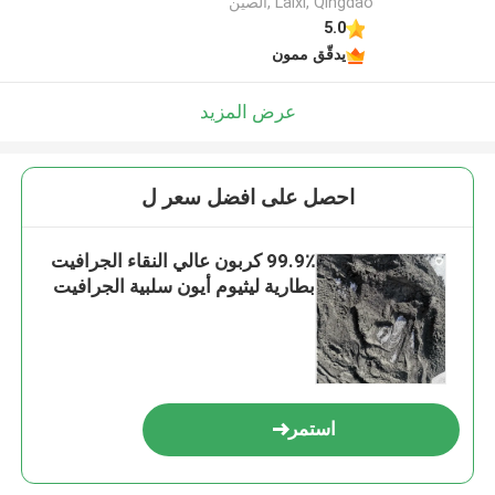
Laixi, Qingdao ,الصين
5.0
يدقّق ممون
عرض المزيد
احصل على افضل سعر ل
99.9٪ كربون عالي النقاء الجرافيت
بطارية ليثيوم أيون سلبية الجرافيت
استمر