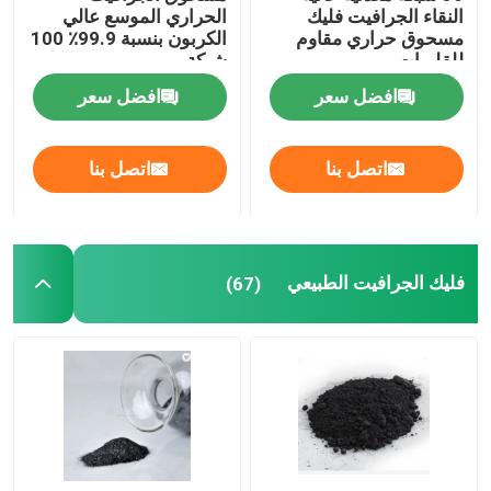
النقاء الجرافيت فليك
الحراري الموسع عالي
مسحوق حراري مقاوم
الكربون بنسبة 99.9٪ 100
كربيد السيليكون
للقلويات
شبكة
افضل سعر
افضل سعر
خدمات معالجة الرسوم
اتصل بنا
اتصل بنا
فليك الجرافيت الطبيعي
(67)