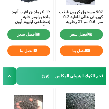
98٪ مسحوق كربون قطب
0.1٪ رماد جرافيت أنود
كهربائي عالي للغاية 0.2
مادة بوليمر خلية
مم -0.6 مم 1٪ رطوبة
إصطناعي ليثيوم أيون
جرافيت
افضل سعر
افضل سعر
اتصل بنا
اتصل بنا
فحم الكوك البترولي المكلس
(39)