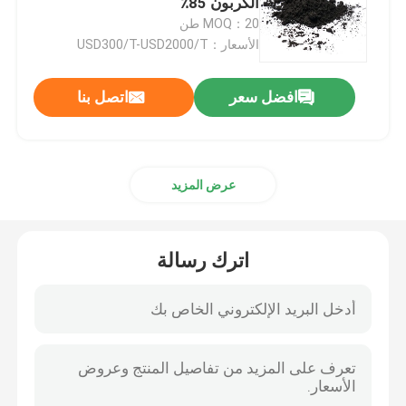
الكربون 85٪
MOQ：20 طن
الأسعار：USD300/T-USD2000/T
فحم الكوك الجرافيت البترولي
افضل سعر
اتصل بنا
مادة الأنود الجرافيت
فحم الكوك البترولي المكلس
عرض المزيد
عالية النقاء الجرافيت
اترك رسالة
مسحوق الجرافيت القابل للتمدد
لفة رقائق الجرافيت
كروية الجرافيت