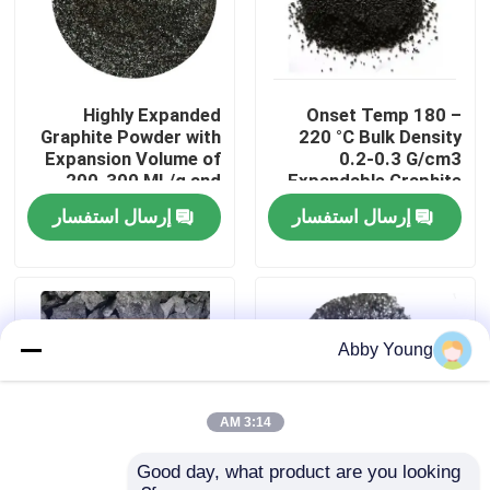
جولة في المعمل
Highly Expanded
Onset Temp 180 –
مراقبة الجودة
Graphite Powder with
220 °C Bulk Density
Expansion Volume of
0.2-0.3 G/cm3
200-300 ML/g and
Expandable Graphite
اتصل بنا
Volatile Content ≤4%
Powder for
إرسال استفسار
إرسال استفسار
Performance
أخبار
حالات
Abby Young
المواد الخام الجرافيت
3:14 AM
Good day, what product are you looking 
فليك الجرافيت الطبيعي