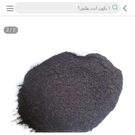
2
/
2