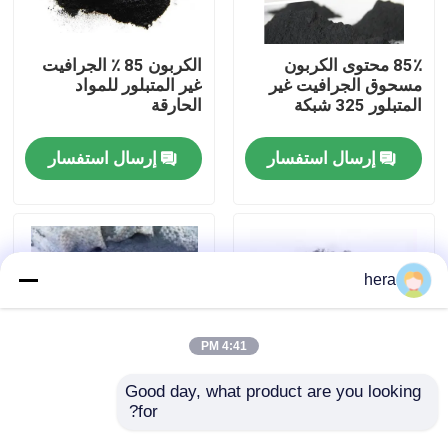
جولة في المعمل
85٪ محتوى الكربون
الكربون 85 ٪ الجرافيت
مسحوق الجرافيت غير
غير المتبلور للمواد
المتبلور 325 شبكة
الحارقة
مراقبة الجودة
إرسال استفسار
إرسال استفسار
اتصل بنا
أخبار
hera
حالات
4:41 PM
المواد الخام الجرافيت
Good day, what product are you looking 
for?
صناعة الفولاذ المقاوم
FC 80 ٪ مسحوق
للنيران FC 80% 200
الجرافيت غير المتبلور
فليك الجرافيت الطبيعي