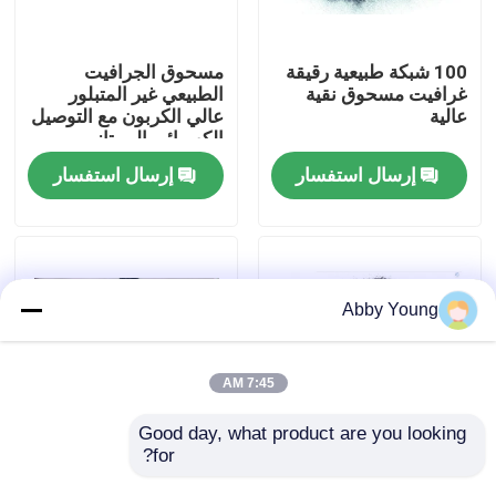
جولة في المعمل
100 شبكة طبيعية رقيقة
مسحوق الجرافيت
غرافيت مسحوق نقية
الطبيعي غير المتبلور
عالية
عالي الكربون مع التوصيل
مراقبة الجودة
الكهربائي الممتاز
إرسال استفسار
إرسال استفسار
اتصل بنا
أخبار
Abby Young
حالات
7:45 AM
المواد الخام الجرافيت
Good day, what product are you looking 
for?
95٪ -99٪ مسحوق
95٪ نسبة عالية من
الجرافيت الميكروني
الكربون الطبيعي مسحوق
فليك الجرافيت الطبيعي