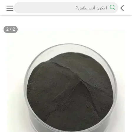
2
/
2