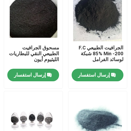
الجرافيت الطبيعي F.C
مسحوق الجرافيت
85% Min -200 شبكة
الطبيعي النقي للبطاريات
لوسائد الفرامل
الليثيوم أيون
إرسال استفسار
إرسال استفسار
مسكن
منتجات
معلومات عنا