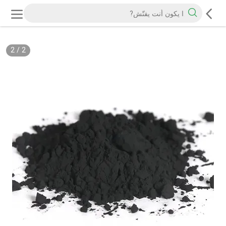
2
/
2