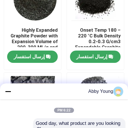
جولة في المعمل
Highly Expanded
Onset Temp 180 –
مراقبة الجودة
Graphite Powder with
220 °C Bulk Density
Expansion Volume of
0.2-0.3 G/cm3
200-300 ML/g and
Expandable Graphite
اتصل بنا
Volatile Content ≤4%
Powder for
إرسال استفسار
إرسال استفسار
Performance
أخبار
حالات
Abby Young
المواد الخام الجرافيت
6:22 PM
Good day, what product are you looking 
فليك الجرافيت الطبيعي