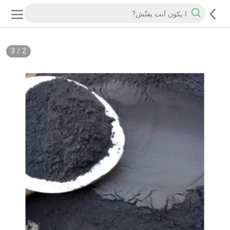
3
/
2