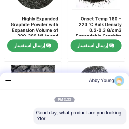
جولة في المعمل
Highly Expanded
Onset Temp 180 –
Graphite Powder with
220 °C Bulk Density
Expansion Volume of
0.2-0.3 G/cm3
مراقبة الجودة
200-300 ML/g and
Expandable Graphite
Volatile Content ≤4%
Powder for
إرسال استفسار
إرسال استفسار
Performance
اتصل بنا
أخبار
Abby Young
حالات
3:33 PM
المواد الخام الجرافيت
Good day, what product are you looking 
for?
Industrial Expandable
Expandable Graphite
Graphite Powder Bulk
Powder 200-300 ML/g
فليك الجرافيت الطبيعي