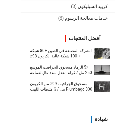
كربيد السيليكون
(3)
خدمات معالجة الرسوم
(6)
أفضل المنتجات
الشركة المصنعة في الصين +80 شبكة
+ 100 شبكة عالية الكربون 98٪
الجرافيت الطبيعي الموسع المستخدم
في الآلات
5٪ الرماد مسحوق الجرافيت الموسع
250 مل / غرام معدل تمدد عالٍ لصناعة
المعادن
مسحوق الجرافيت 99٪ من الكربون
Plumbago 300 مل / G مثبطات اللهب
شهادة