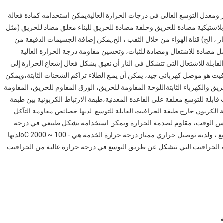
ير ومعدل التوسع العالي في درجات الحرارة العاليةيمكن استخدامه كمادة فعالة
استيكية مضادة للحريق وحلقة مضادة للحريق للبناء مغلق مضاد للحريق (مثل
غاز ، الخ) قناة الهواء من خلال الثقب ، الخ.يمكن إضافة الجسيمات الدقيقة من
فضل مضادة للاشتعال ومضادة للثبات، وتحسين مقاومة درجة الحرارة العالية
لقابلة للاشتعال التي تتشكل في النار أن تعيق بشكل فعال إشعاع الحرارة إلى
فيت هو موصل كهربائي جيد، يمكن أن يمنع الطلاء تراكم الشحنات الثابتة،ويمكن
يق والكهرباء الثابتةاللوحة المقاومة للحريق، الورق المقاوم للحريق، المقاومة
قابلة للتوسع مغلفة على القاعدة المعدنية،طبقة الارتباط الكربونية بين طبقة
ة الكربون خارج طبقة الجرافيت القابلة للتوسع. لديها خصائص مقاومة التآكل
نفس الوقت، مقاوم لصدمة الحرارة ويمكن استخدامه بشكل طبيعي في درجة
حرارة منخفضة. إنه لا يخاف من التبريد السريع والتسخين السريع ، ولديه توصيل حراري ممتاز.درجة حرارة الخدمة هي - 100 ~ 2000 oCلديها
رقة الجرافيت التي تتشكل عن طريق التوسع في درجة حرارة عالية من الجرافيت
: