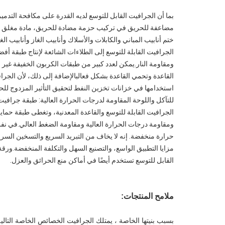
بما أن الجرافيت القابل للتوسع لديه القدرة على مكافحة التدم
مضاعفة للحريق في تركيب حزمة مضادة للحريق، مادة مغلق بل
ختم أنابيب المباني والكابلات والأسلاك وأنابيب الغاز وأنابيب ال
الجرافيت القابلة للتوسع إلى الطلاءات الشائعة لإنتاج طبقة أ
ومقاومة النار.يمكن لعدد كبير من طبقات الكربون الخفيفة غير ا
القاعدة وتحمي القاعدة بشكل فعالبالإضافة إلى ذلك، لأن الجرا
استخدامها في خزانات تخزين النفط لتحقيق التأثير المزدوج للحر
للتآكل واللوحة المقاومة لدرجات الحرارة العالية: طبقة جرافيت 
الجرافيت القابلة للتوسع والقاعدة المعدنية، وتغطى طبقة حماي
ومقاومة درجات الحرارة العالية ومقاومة الضغط العالي.في 
مزايا التطبيق الواسع، والتصنيع السهل والتكلفة المنخفضة.و
القابل للتوسع تستخدم أيضًا في أماكن منع الحرائق والعزل.
ملامح المنتجات:
بسبب بنيتها الخاصة ، يمتلك الجرافيت الخصائص الخاصة التالية