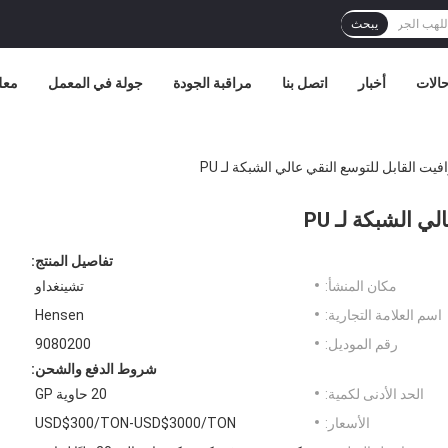
يبحث
الات
أخبار
اتصل بنا
مراقبة الجودة
جولة في المعمل
معل
ت القابل للتوسع النقي عالي الشبكة لـ PU
 الشبكة لـ PU
تفاصيل المنتج:
مكان المنشأ:
تشينغداو
اسم العلامة التجارية:
Hensen
رقم الموديل:
9080200
شروط الدفع والشحن:
الحد الأدنى لكمية:
20 حاوية GP
الأسعار:
USD$300/TON-USD$3000/TON