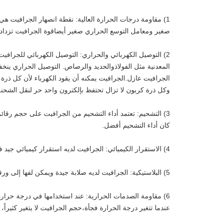
صغير ومعامل التوسع الحراري صغير أيضاقوة الجرافيت تزداد مع ارتفاع درجة الحرارة. 
2) التوصيل الكهربائي والحراري: التوصيل الكهربائي للجرافي
المعدنية مثل الفولاذوالحديد والرصاص. التوصيل الحراري ينخ
وكل ذرة كربون لا تزال تحتفظ بإلكترون واحد حر لنقل الشحنة
3) التشحيم: تعتمد أداء التشحيم من الجرافيت على حجم رقائق
كان أداء التشحيم أفضل.
4) الاستقرار الكيميائي: الجرافيت لديه استقرار كيميائي جيد في درجة حرارة الغرفة ، ومقاوم للحمض والقلي والمواد المذيبة العضوية.
5) البلاستيكية: الجرافيت لديه صلابة جيدة ويمكن لفها إلى ورقة رقيقة جدا.
6) مقاومة الصدمات الحرارية: عند استخدامها في درجة حرارة
عندما تتغير درجة الحرارة فجأة،حجم الجرافيت لا يتغير كثيرا