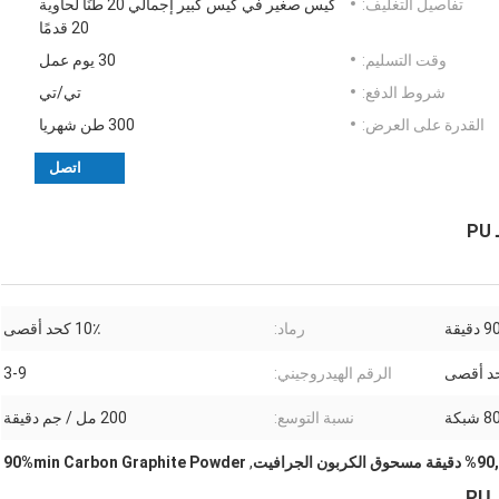
تفاصيل التغليف:
كيس صغير في كيس كبير إجمالي 20 طنًا لحاوية
20 قدمًا
وقت التسليم:
30 يوم عمل
شروط الدفع:
تي/تي
القدرة على العرض:
300 طن شهريا
اتصل
P
دقيقة
رماد:
10٪ كحد أقصى
الرقم الهيدروجيني:
3-9
8 شبكة
نسبة التوسع:
200 مل / جم دقيقة
ت
,
90%min Carbon Graphite Powder
P