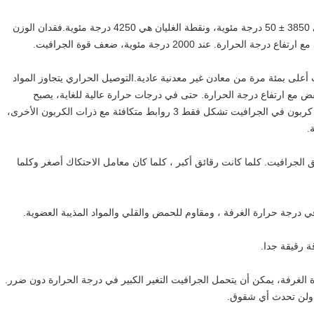
1) مقاومة درجات الحرارة العالية: نقطة انصهار الجرافيت هي 3850 ± 50 درجة مئوية، ونقطة الغليان هي 4250 درجة مئوية.فقدان الوزن
عند 2000 درجة مئوية، ضعف قوة الجرافيت.
ت أعلى بمئة مرة من معادن غير معدنية عادية.التوصيل الحراري يتجاوز المواد
فض مع ارتفاع درجة الحرارة. حتى في درجات حرارة عالية للغاية، يصبح
الجرافيت عازل.الجرافيت يمكنه أن يقود الكهرباء لأن كل ذرة كربون في الجرافيت تشكل فقط 3 روابط متكافئة مع ذرات الكربون الأخرى،
.
 الجرافيت. كلما كانت رقائق أكبر ، كلما كان معامل الاحتكاك أصغر وكلما
 الغرفة، يمكن أن يتحمل الجرافيت التغير الكبير في درجة الحرارة دون ضرر.
ً، ولن تحدث أي شقوق.