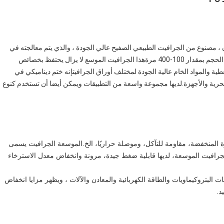
 ، مصنوع من الجرافيت الطبيعي الصفيح عالي الجودة ، والذي يتم معالجته في
درجة حرارة عالية ويتقشع إلى شكل شبيه بالدودة.يمكن توسيع الحجم بمقدار 100-400 مرةهذا الجرافيت الموسع لا يزال يحتفظ بخصائص
طية والمواد الخام عالية الجودة لمختلف أوراق الجرافيتإنه ختم ديناميكي في
بحرية والأجهزة.لديها مجموعة واسعة من التطبيقات ويمكن أيضا أن تستخدم كنوع
ة المنخفضة، مقاومة للتآكل، وموصلة حراريًا، الخ.الموسعة الجرافيت يسمى
جرافيت الموسعة، لديها قابلية ضغط جيدة، مرونة وانخفاض معدل الاسترخاء
البتروكيماويات والطاقة الكهربائية والمعادن والآلات ، ويظهر مزايا انخفاض
د.