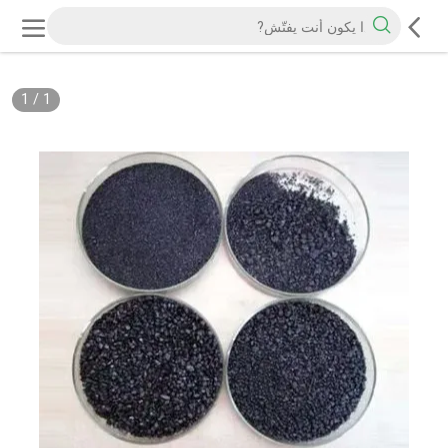
1
/
1