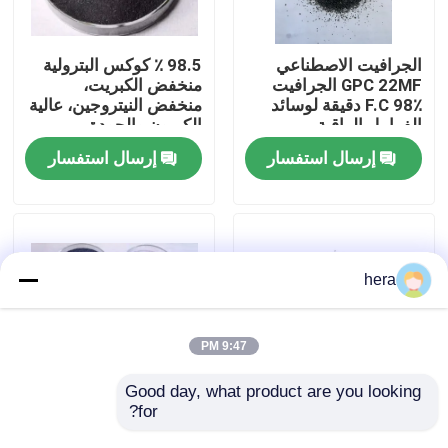
جولة في المعمل
الجرافيت الاصطناعي
98.5 ٪ كوكس البترولية
GPC 22MF الجرافيت
منخفض الكبريت،
F.C 98٪ دقيقة لوسائد
منخفض النيتروجين، عالية
مراقبة الجودة
الفرامل الراقية
الكربون والجودة
إرسال استفسار
إرسال استفسار
اتصل بنا
أخبار
hera
حالات
9:47 PM
المواد الخام الجرافيت
Good day, what product are you looking 
for?
الكوكاس الصهاري
أعلى سعر لـ (غرافيت
المرتفع الكربون GPC
ريكاربورايزر)
فليك الجرافيت الطبيعي