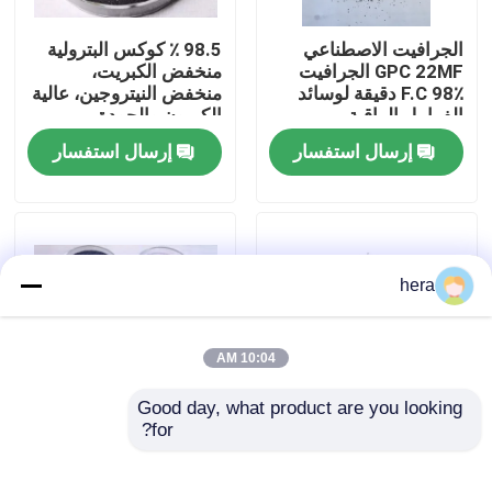
الجرافيت الاصطناعي
98.5 ٪ كوكس البترولية
جولة في المعمل
GPC 22MF الجرافيت
منخفض الكبريت،
F.C 98٪ دقيقة لوسائد
منخفض النيتروجين، عالية
الفرامل الراقية
الكربون والجودة
مراقبة الجودة
إرسال استفسار
إرسال استفسار
اتصل بنا
أخبار
hera
حالات
10:04 AM
Good day, what product are you looking 
المواد الخام الجرافيت
for?
الكوكاس الصهاري
أعلى سعر لـ (غرافيت
المرتفع الكربون GPC
ريكاربورايزر)
الجرافيت بترو كوكاس
فليك الجرافيت الطبيعي