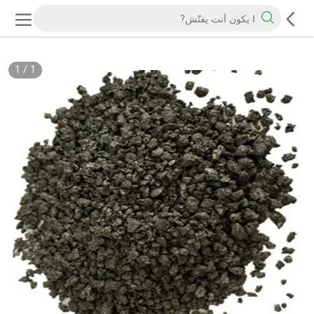
1
/
1