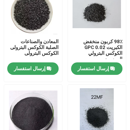
98٪ كربون منخفض
المعادن والصناعات
الكبريت 0.02 GPC
الصلبة الكوكس البترولى
الكوكس البترولي
الكوكس البترولى
المرسوم
إرسال استفسار
إرسال استفسار
مسكن
منتجات
معلومات عنا