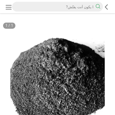
1
/
1