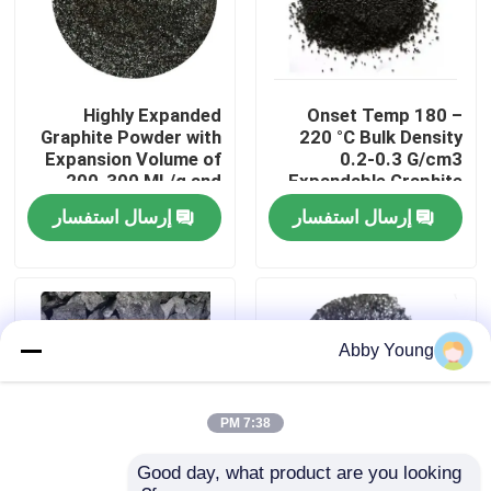
جولة في المعمل
Highly Expanded
Onset Temp 180 –
مراقبة الجودة
Graphite Powder with
220 °C Bulk Density
Expansion Volume of
0.2-0.3 G/cm3
200-300 ML/g and
Expandable Graphite
اتصل بنا
Volatile Content ≤4%
Powder for
إرسال استفسار
إرسال استفسار
Performance
أخبار
حالات
Abby Young
المواد الخام الجرافيت
7:38 PM
Good day, what product are you looking 
فليك الجرافيت الطبيعي