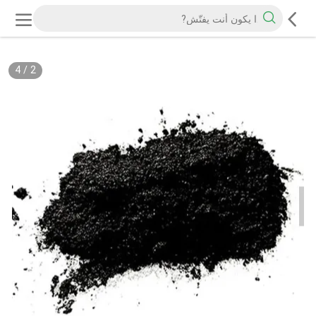
4
/
2