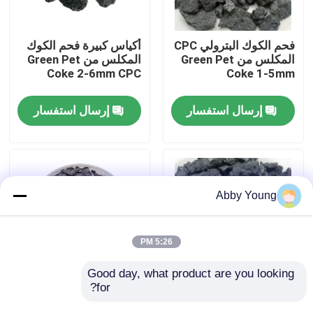
جولة في المعمل
فحم الكوك البترولي CPC
أكياس كبيرة فحم الكوك
المكلس من Green Pet
المكلس من Green Pet
Coke 2-6mm CPC
Coke 1-5mm
مراقبة الجودة
إرسال استفسار
إرسال استفسار
اتصل بنا
أخبار
Abby Young
حالات
5:26 PM
المواد الخام الجرافيت
Good day, what product are you looking 
for?
البتروكيماويات المكلسة
فحم الكوك البترولي
فحم الكوك
المكلس منخفض الكبريت
فليك الجرافيت الطبيعي