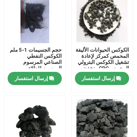
الكوكس الحيوانات الأليفة
حجم الجسيمات 1-5 ملم
المحمص كمركز لإعادة
الكوكس النفطي
تشغيل الكوكس البترولي
الصناعي المرسوم
المحمص CPC منخفض
المرسوم للطلاء
الكبريت
إرسال استفسار
إرسال استفسار
مسكن
منتجات
معلومات عنا