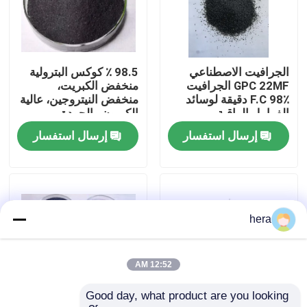
جولة في المعمل
الجرافيت الاصطناعي
98.5 ٪ كوكس البترولية
مراقبة الجودة
GPC 22MF الجرافيت
منخفض الكبريت،
F.C 98٪ دقيقة لوسائد
منخفض النيتروجين، عالية
الفرامل الراقية
الكربون والجودة
اتصل بنا
إرسال استفسار
إرسال استفسار
أخبار
حالات
hera
المواد الخام الجرافيت
12:52 AM
Good day, what product are you looking 
فليك الجرافيت الطبيعي