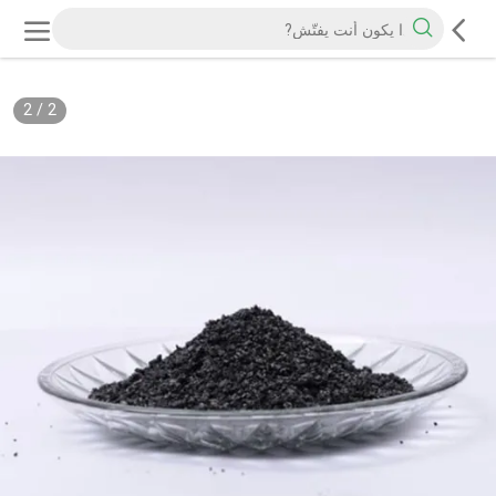
2
/
2