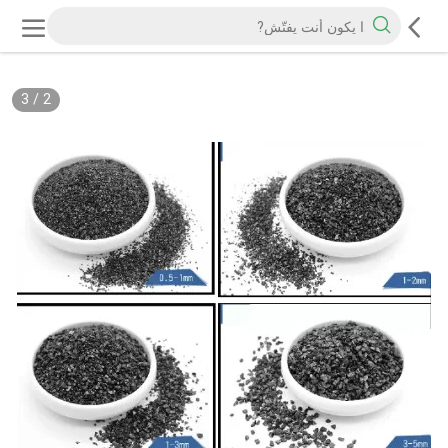
3
/
2