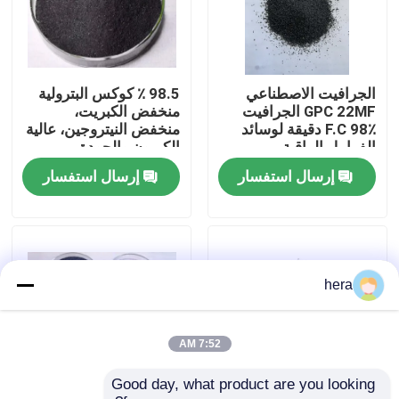
جولة في المعمل
الجرافيت الاصطناعي
98.5 ٪ كوكس البترولية
مراقبة الجودة
GPC 22MF الجرافيت
منخفض الكبريت،
F.C 98٪ دقيقة لوسائد
منخفض النيتروجين، عالية
الفرامل الراقية
الكربون والجودة
اتصل بنا
إرسال استفسار
إرسال استفسار
أخبار
حالات
hera
المواد الخام الجرافيت
7:52 AM
Good day, what product are you looking 
فليك الجرافيت الطبيعي