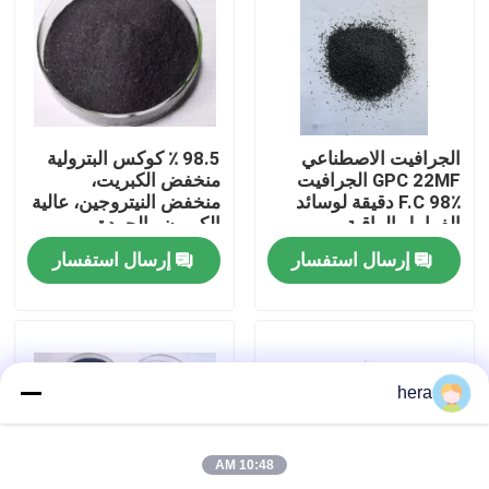
جولة في المعمل
مراقبة الجودة
الجرافيت الاصطناعي
98.5 ٪ كوكس البترولية
GPC 22MF الجرافيت
منخفض الكبريت،
اتصل بنا
F.C 98٪ دقيقة لوسائد
منخفض النيتروجين، عالية
الفرامل الراقية
الكربون والجودة
إرسال استفسار
إرسال استفسار
أخبار
حالات
hera
المواد الخام الجرافيت
10:48 AM
فليك الجرافيت الطبيعي