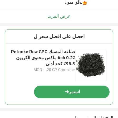
يدقّق ممون
عرض المزيد
احصل على افضل سعر ل
صناعة المسبك Petcoke Raw GPC
Ash 0.2٪ ماكس محتوى الكربون
98.5٪ كحد أدنى
MOQ： 20 GP Container
استمر
المنتجات الموصى بها