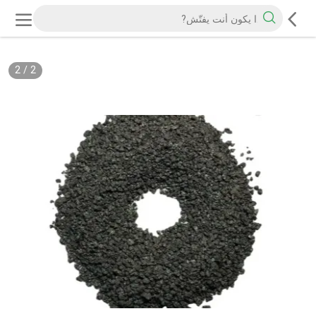
2
/
2