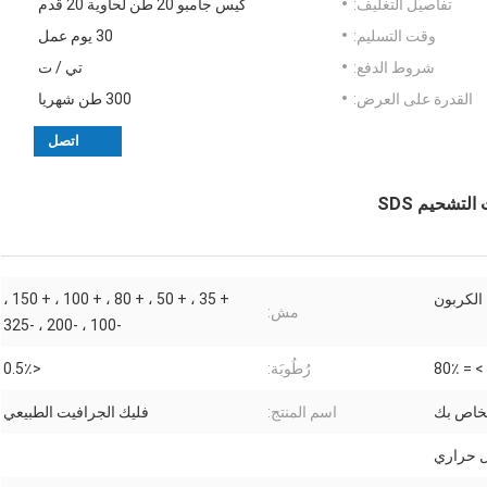
تفاصيل التغليف:
كيس جامبو 20 طن لحاوية 20 قدم
وقت التسليم:
30 يوم عمل
شروط الدفع:
تي / ت
القدرة على العرض:
300 طن شهريا
اتصل
لتشحيم SDS
الكربون
+ 35 ، + 50 ، + 80 ، + 100 ، + 150 ،
مش:
-100 ، -200 ، -325
> = 80٪
رُطُوبَة:
<0.5٪
خاص بك
اسم المنتج:
فليك الجرافيت الطبيعي
 حراري