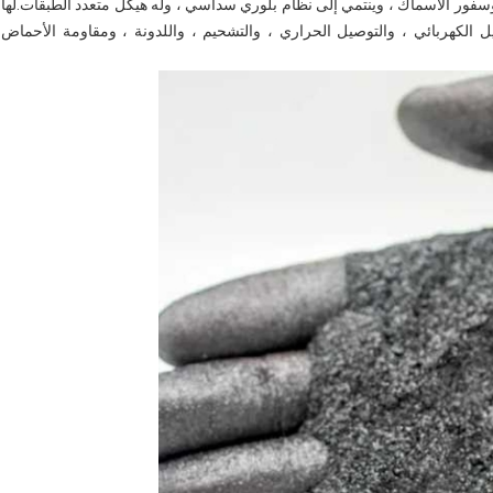
وسفور الأسماك ، وينتمي إلى نظام بلوري سداسي ، وله هيكل متعدد الطبقات.لها
 الكهربائي ، والتوصيل الحراري ، والتشحيم ، واللدونة ، ومقاومة الأحماض