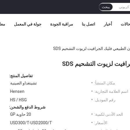
يبحث
الات
أخبار
اتصل بنا
مراقبة الجودة
جولة في المعمل
معل
 الطبيعي فليك الجرافيت لزيوت التشحيم SDS
فيت لزيوت التشحيم SDS
تفاصيل المنتج:
مكان المنشأ:
تشينغداو الصينية
اسم العلامة التجارية:
Hensen
رقم الموديل:
HS / HSG
شروط الدفع والشحن:
الحد الأدنى لكمية:
20 حاوية GP
الأسعار:
USD300/T-USD2000/T