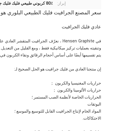
إبراز:
80٪ كربوني طبيعي فليك فليك جرافيت
سعر المصنع الجرافيت فليك الطبيعي البلوري هو لز
عادي فليك الجرافيت
في Hensen Graphite ، نعرّف الجرافيت المتق
وتنقيته بعمليات تركيز ميكانيكية فقط ، ومع القليل من التعديل.
يتم تقسيمها أيضًا على أساس أحجام الرقائق ونقاء الكربون في ا
إن منتجنا العادي من فليك جرافيت هو الحل الصحيح لـ:
حراريات المغنيسيا والكربون ；
حراريات الألومينا والكربون ；
الحراريات الخاصة لأنظمة الصب المستمر ؛
البوتقات
المواد الخام لإنتاج الجرافيت القابل للتوسيع والموسع ؛
الاحتكاكات.