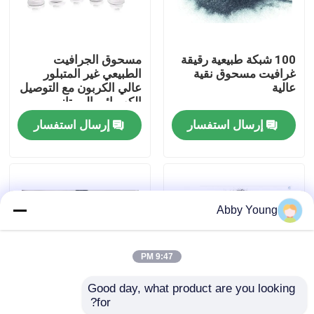
جولة في المعمل
100 شبكة طبيعية رقيقة
مسحوق الجرافيت
غرافيت مسحوق نقية
الطبيعي غير المتبلور
مراقبة الجودة
عالية
عالي الكربون مع التوصيل
الكهربائي الممتاز
إرسال استفسار
إرسال استفسار
اتصل بنا
أخبار
Abby Young
حالات
9:47 PM
المواد الخام الجرافيت
Good day, what product are you looking 
for?
95٪ -99٪ مسحوق
95٪ نسبة عالية من
فليك الجرافيت الطبيعي