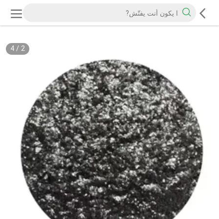
4
/
2