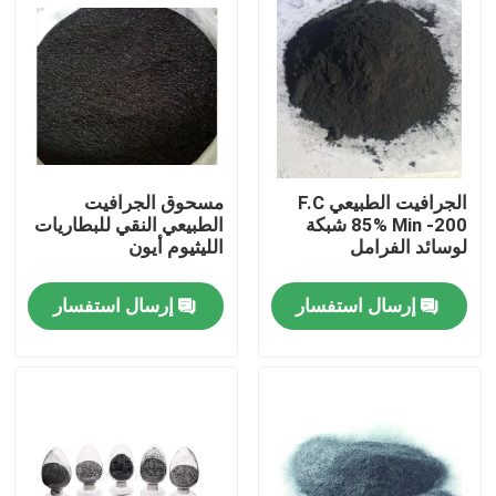
الجرافيت الطبيعي F.C
مسحوق الجرافيت
85% Min -200 شبكة
الطبيعي النقي للبطاريات
لوسائد الفرامل
الليثيوم أيون
إرسال استفسار
إرسال استفسار
مسكن
منتجات
معلومات عنا