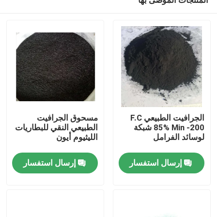
الجرافيت الطبيعي F.C
مسحوق الجرافيت
85% Min -200 شبكة
الطبيعي النقي للبطاريات
لوسائد الفرامل
الليثيوم أيون
مسكن
إرسال استفسار
إرسال استفسار
منتجات
معلومات عنا