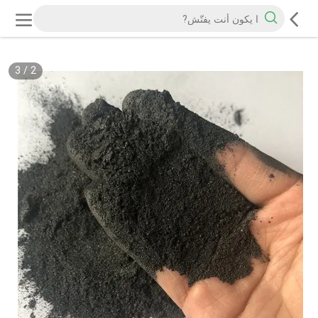
3
/
2