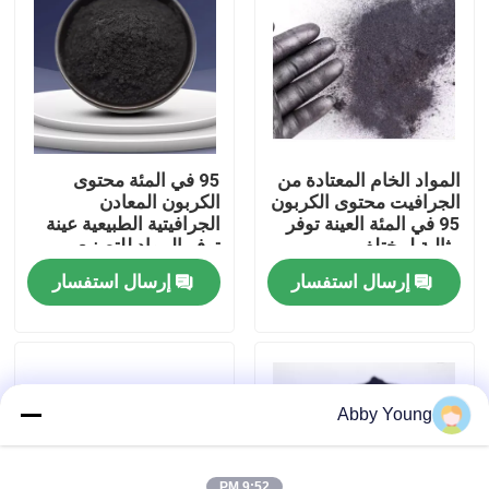
جولة في المعمل
مراقبة الجودة
المواد الخام المعتادة من
95 في المئة محتوى
اتصل بنا
الجرافيت محتوى الكربون
الكربون المعادن
95 في المئة العينة توفر
الجرافيتية الطبيعية عينة
مثالية لمختلف
توفر المواد للتصنيع
الاستخدامات الصناعية
والمعالجة الصناعية
أخبار
إرسال استفسار
إرسال استفسار
والتصنيعية
حالات
المواد الخام الجرافيت
Abby Young
فليك الجرافيت الطبيعي
9:52 PM