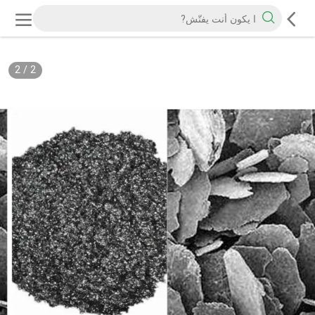
2
/
2