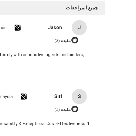
جميع المراجعات
Jason
J
nce
مفيدة (2)
niformly with conductive agents and binders,
Siti
S
laysia
مفيدة (3)
1. Stable Supply Chain & Ample Stock 2. Excellent Processability 3. Exceptional Cost-Effectiveness