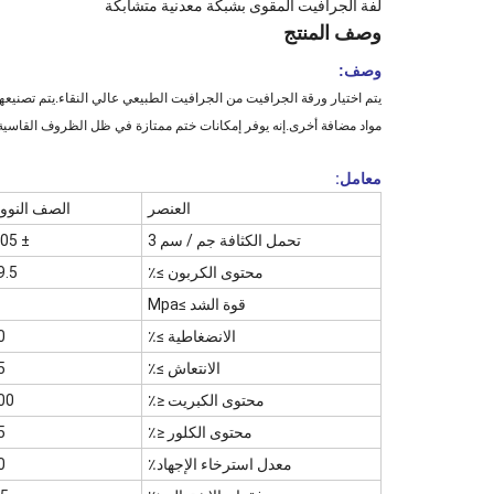
لفة الجرافيت المقوى بشبكة معدنية متشابكة
وصف المنتج
وصف:
يتم اختيار ورقة الجرافيت من الجرافيت الطبيعي عالي النقاء.يتم تصنيعها م
مواد مضافة أخرى.إنه يوفر إمكانات ختم ممتازة في ظل الظروف القاسية 
معامل:
العنصر
الصف النوو
تحمل الكثافة جم / سم 3
± 0.05
محتوى الكربون ≥٪
9.5
قوة الشد ≥Mpa
الانضغاطية ≥٪
0
الانتعاش ≥٪
5
محتوى الكبريت ≤٪
00
محتوى الكلور ≤٪
5
معدل استرخاء الإجهاد٪
0