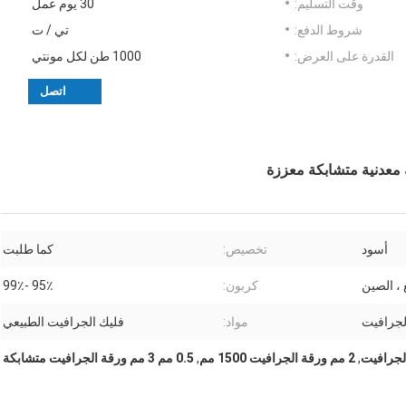
وقت التسليم:
30 يوم عمل
شروط الدفع:
تي / ت
القدرة على العرض:
1000 طن لكل مونتي
اتصل
أسود
تخصيص:
كما طلبت
 ، الصين
كربون:
95٪ -99٪
لجرافيت
مواد:
فليك الجرافيت الطبيعي
,
2 مم ورقة الجرافيت 1500 مم
,
0.5 مم 3 مم ورقة الجرافيت متشابكة