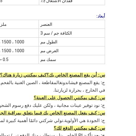
فقدان الاشتعال ≤٪
.5
أبعاد:
العنصر
ملز
الكثافة جم / سم 3
الطول مم
1000 ، 1500 مم
العرض مم
1000 ، 1500 مم
سمك مم
0.5 ~ 3
س: أين يقع المصنع الخاص بك؟كيف يمكنني زيارة هناك؟
ج: يقع المصنع في
شاندونغ
المقاطعة ، الصين الغنية بالفحم. 
في الخارج ، بحرارة لزيارتنا.
س: كيف يمكنني الحصول على العينة؟
ج: نود توفير عينات مجانية ، ولكن عليك دفع رسوم الشحن
س: كيف يفعل المصنع الخاص بك فيما يتعلق بمراقبة الج
ج: الجودة هي الأولوية.تولي شركتي دائمًا أهمية كبيرة لمرا
س: كيف يمكنني الدفع لك؟
ج: بعد تأكيد PI الخاص بنا ، سنطلب منك الدفع.تي / ت
هو
ال