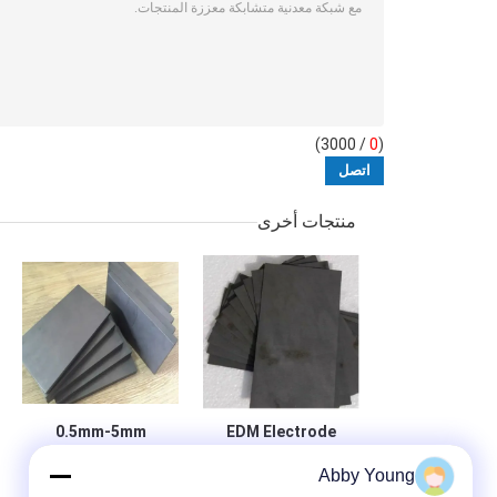
/ 3000)
0
(
منتجات أخرى
0.5mm-5mm
EDM Electrode
الجرافيت احباط رول
الجرافيت ورقة
Abby Young
99.95٪ ورقة
القطب 1000mm