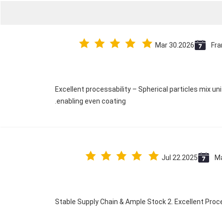
Mar 30.2026
Fra
Excellent processability – Spherical particles mix u
enabling even coating.
Jul 22.2025
Ma