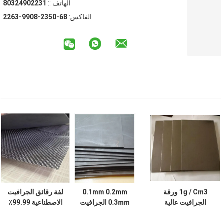
الهاتف ::
13220942308
الفاكس:
86-0532-8099-3622
1g / Cm3 ورقة
0.1mm 0.2mm
لفة رقائق الجرافيت
الجرافيت عالية
0.3mm الجرافيت
الاصطناعية 99.99٪
الكربون المضادة
احباط لفة الصف
ورقة جرافيت مرنة