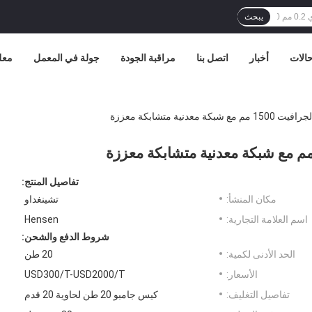
يبحث
الات
أخبار
اتصل بنا
مراقبة الجودة
جولة في المعمل
معل
تفاصيل المنتج:
مكان المنشأ:
تشينغداو
اسم العلامة التجارية:
Hensen
شروط الدفع والشحن:
الحد الأدنى لكمية:
20 طن
الأسعار:
USD300/T-USD2000/T
تفاصيل التغليف:
كيس جامبو 20 طن لحاوية 20 قدم