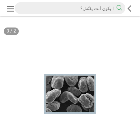
3
/
2