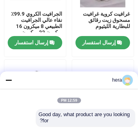
غرافيت كروية غرافيت
الجرافيت الكروي 99.9٪
جولة في المعمل
مسحوق زيت رقائق
نقاء عالي الجرافيت
للبطارية الليثيوم
الطبيعي 8 ميكرون 16
ميكرون 22 ميكرون
مراقبة الجودة
للبطارية الليثيومية
إرسال استفسار
إرسال استفسار
اتصل بنا
أخبار
hera
حالات
12:59 PM
Good day, what product are you looking 
المواد الخام الجرافيت
for?
جرافيت كروي لمواد
الجرافيت الكروي
الأنود لبطاريات الليثيوم
المستخدم في مواد
أيون ذات النقاوة العالية
بطارية ليثيوم أيون
فليك الجرافيت الطبيعي