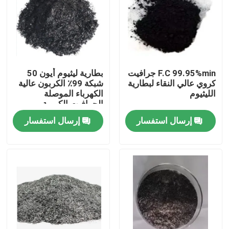
F.C 99.95%min جرافيت
بطارية ليثيوم أيون 50
كروي عالي النقاء لبطارية
شبكة 99٪ الكربون عالية
الليثيوم
الكهرباء الموصلة
الجرافيت الكروية
مسحوق للمزلق
إرسال استفسار
إرسال استفسار
مسكن
منتجات
معلومات عنا