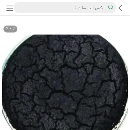
2
/
2