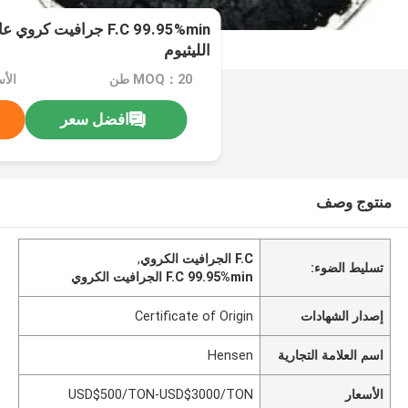
F.C 99.95%min جرافيت كر
الليثيوم
MOQ：20 طن
افضل سعر
منتوج وصف
F.C الجرافيت الكروي
,
تسليط الضوء:
F.C 99.95%min الجرافيت الكروي
إصدار الشهادات
Certificate of Origin
اسم العلامة التجارية
Hensen
الأسعار
USD$500/TON-USD$3000/TON