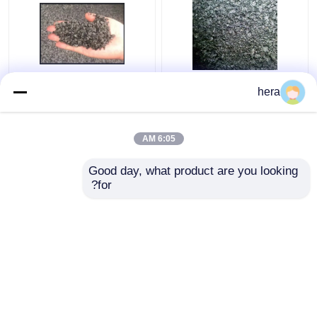
مسحوق الجرافيت ميكرون
ديسوفين
فحم الكوك البترول
تعدين 8500j فحم الكوك
hera
منخفض الكبريت CPC
البترولي المكلس 0-1 مم
منخفض النيتروجين 0.5٪
وفحم الكوك البترولي
عامل تحرير الجرافيت
رماد 0.5٪ رطوبة
منخفض الكبريت
6:05 AM
افضل سعر
افضل سعر
قالب الجرافيت
Good day, what product are you looking 
for?
اتصل بنا
اتصل بنا
مسحوق الجرافيت غير المتبلور
مسحوق الجرافيت الاصطناعي
عرض المزيد
ماسك الكربون
منزل
حول نا
اتصل بنا
Desktop Site