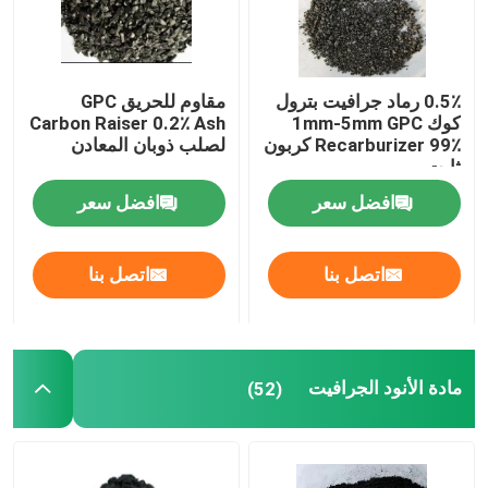
جولة في المعمل
0.5٪ رماد جرافيت بترول
مقاوم للحريق GPC
كوك 1mm-5mm GPC
Carbon Raiser 0.2٪ Ash
مراقبة الجودة
Recarburizer 99٪ كربون
لصلب ذوبان المعادن
ثابت
اتصل بنا
افضل سعر
افضل سعر
أخبار
اتصل بنا
اتصل بنا
حالات
مادة الأنود الجرافيت
(52)
المواد الخام الجرافيت
فليك الجرافيت الطبيعي